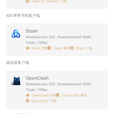
Clash for Android 下载
iOS 苹果手机客户端
Stash
Shadowsocks (SS)
,
ShadowsocksR (SSR)
,
Trojan
,
V2Ray
Stash 官网
Stash 教程
Stash 下载
路由器客户端
OpenClash
Shadowsocks (SS)
,
ShadowsocksR (SSR)
,
Trojan
,
V2Ray
OpenClash 官网
OpenClash 教程
OpenClash 下载