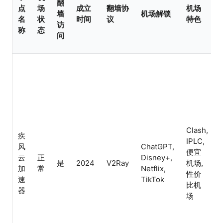
翻
点
场
成立
翻墙协
机场
墙
机场解锁
名
状
时间
议
特色
访
称
态
问
Clash,
疾
IPLC,
风
ChatGPT,
便宜
云
正
Disney+,
是
2024
V2Ray
机场,
加
常
Netflix,
性价
速
TikTok
比机
器
场