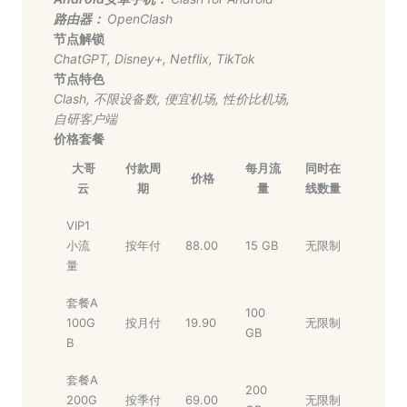
路由器：
OpenClash
节点解锁
ChatGPT
,
Disney+
,
Netflix
,
TikTok
节点特色
Clash
,
不限设备数
,
便宜机场
,
性价比机场
,
自研客户端
价格套餐
大哥
付款周
每月流
同时在
价格
云
期
量
线数量
VIP1
小流
按年付
88.00
15 GB
无限制
量
套餐A
100
100G
按月付
19.90
无限制
GB
B
套餐A
200
200G
按季付
69.00
无限制