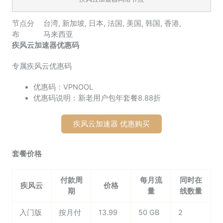
节点分
台湾
,
新加坡
,
日本
,
法国
,
美国
,
韩国
,
香港
,
布
马来西亚
疾风云加速器优惠码
专属疾风云优惠码
优惠码：VPNOOL
优惠码说明：新老用户包年套餐8.88折
疾风云加速器 优惠购买
套餐价格
付款周
每月流
同时在
疾风云
价格
期
量
线数量
入门版
按月付
13.99
50 GB
2