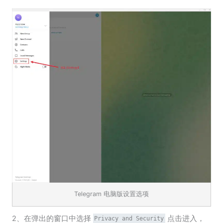
Telegram 电脑版设置选项
2、在弹出的窗口中选择
点击进入，
Privacy and Security