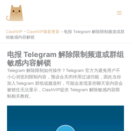
跳
至
内
容
ClashVIP
-
ClashVIP最新更新
-
电报 Telegram 解除限制频道或群
组敏感内容解锁
电报 Telegram 解除限制频道或群组
敏感内容解锁
Telegram 解除限制如何操作？Telegram 官方为避免用户不
小心浏览到限制内容，预设会关闭停用过滤功能，因此当你
加入Telegram 群组或频道时，可能会发现某些聊天室内容会
被锁住无法显示，ClashVIP提供 Telegram 解除敏感内容限
制相关教程。