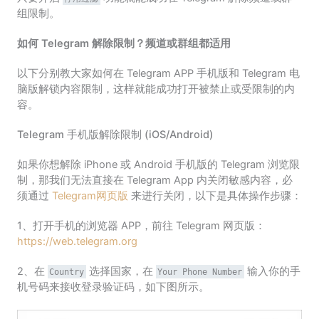
组限制。
如何 Telegram 解除限制？频道或群组都适用
以下分别教大家如何在 Telegram APP 手机版和 Telegram 电
脑版解锁内容限制，这样就能成功打开被禁止或受限制的内
容。
Telegram 手机版解除限制 (iOS/Android)
如果你想解除 iPhone 或 Android 手机版的 Telegram 浏览限
制，那我们无法直接在 Telegram App 内关闭敏感内容，必
须通过
Telegram网页版
来进行关闭，以下是具体操作步骤：
1、打开手机的浏览器 APP，前往 Telegram 网页版：
https://web.telegram.org
2、在
选择国家，在
输入你的手
Country
Your Phone Number
机号码来接收登录验证码，如下图所示。