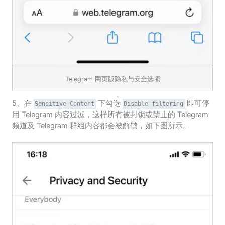
Telegram 网页版隐私与安全选项
5、在
下勾选
即可停
Sensitive Content
Disable filtering
用 Telegram 内容过滤，这样所有被封锁或禁止的 Telegram
频道及 Telegram 群组内容都会被解锁，如下图所示。