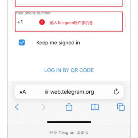
登录 Telegram 网页版