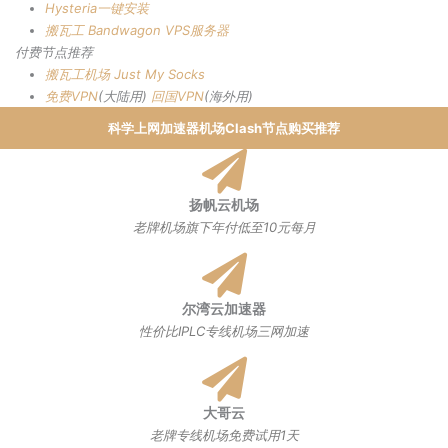
Hysteria一键安装
搬瓦工 Bandwagon VPS服务器
付费节点推荐
搬瓦工机场
Just My Socks
免费VPN
(大陆用)
回国VPN
(海外用)
科学上网加速器机场Clash节点购买推荐
扬帆云机场
老牌机场旗下年付低至10元每月
尔湾云加速器
性价比IPLC专线机场三网加速
大哥云
老牌专线机场免费试用1天