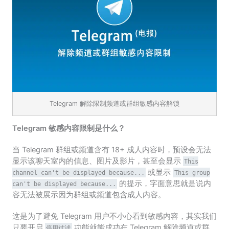
Telegram 解除限制频道或群组敏感内容解锁
Telegram 敏感内容限制是什么？
当 Telegram 群组或频道含有 18+ 成人内容时，预设会无法
显示该聊天室内的信息、图片及影片，甚至会显示
This
或显示
channel can't be displayed because...
This group
的提示，字面意思就是说内
can't be displayed because...
容无法被展示因为群组或频道包含成人内容。
这是为了避免 Telegram 用户不小心看到敏感内容，其实我们
只要开启
功能就能成功在 Telegram 解除频道或群
停用过滤