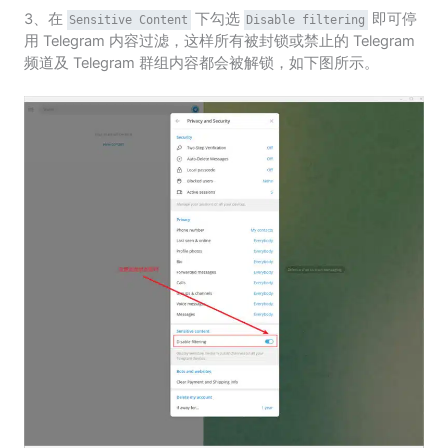
3、在
下勾选
即可停
Sensitive Content
Disable filtering
用 Telegram 内容过滤，这样所有被封锁或禁止的 Telegram
频道及 Telegram 群组内容都会被解锁，如下图所示。