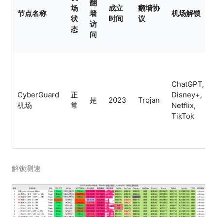
翻
场
成立
翻墙协
节点名称
墙
机场解锁
状
时间
议
访
态
问
ChatGPT,
CyberGuard
正
Disney+,
是
2023
Trojan
机场
常
Netflix,
TikTok
解锁测速