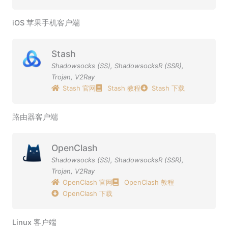
iOS 苹果手机客户端
Stash
Shadowsocks (SS)
,
ShadowsocksR (SSR)
,
Trojan
,
V2Ray
Stash 官网
Stash 教程
Stash 下载
路由器客户端
OpenClash
Shadowsocks (SS)
,
ShadowsocksR (SSR)
,
Trojan
,
V2Ray
OpenClash 官网
OpenClash 教程
OpenClash 下载
Linux 客户端