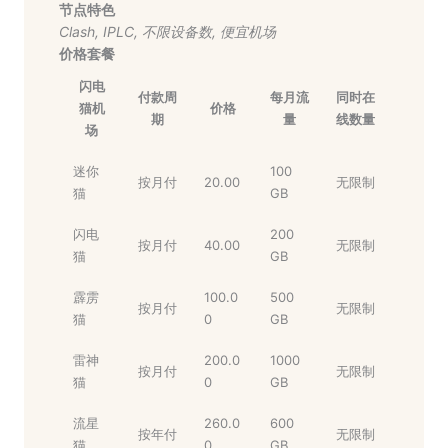
节点特色
Clash
,
IPLC
,
不限设备数
,
便宜机场
价格套餐
闪电
付款周
每月流
同时在
猫机
价格
期
量
线数量
场
迷你
100
按月付
20.00
无限制
猫
GB
闪电
200
按月付
40.00
无限制
猫
GB
霹雳
100.0
500
按月付
无限制
猫
0
GB
雷神
200.0
1000
按月付
无限制
猫
0
GB
流星
260.0
600
按年付
无限制
猫
0
GB