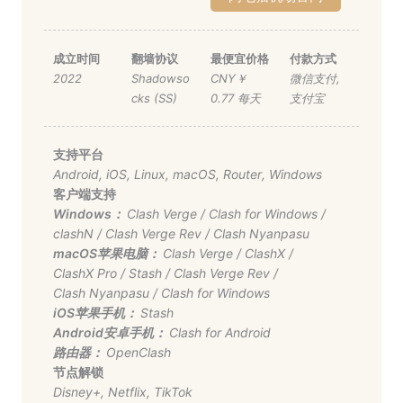
成立时间
翻墙协议
最便宜价格
付款方式
2022
Shadowso
CNY￥
微信支付
,
cks (SS)
0.77 每天
支付宝
支持平台
Android
,
iOS
,
Linux
,
macOS
,
Router
,
Windows
客户端支持
Windows：
Clash Verge
/
Clash for Windows
/
clashN
/
Clash Verge Rev
/
Clash Nyanpasu
macOS苹果电脑：
Clash Verge
/
ClashX
/
ClashX Pro
/
Stash
/
Clash Verge Rev
/
Clash Nyanpasu
/
Clash for Windows
iOS苹果手机：
Stash
Android安卓手机：
Clash for Android
路由器：
OpenClash
节点解锁
Disney+
,
Netflix
,
TikTok