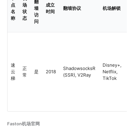
翻
点
场
成立
机
墙
翻墙协议
机场解锁
名
状
时间
特
访
称
态
问
Cl
IP
便
机
速
Disney+,
性
正
ShadowsocksR
云
是
2018
Netflix,
比
常
(SSR), V2Ray
梯
TikTok
场
牌
场
端
场
Faston机场官网