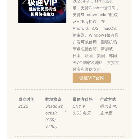
2023年的Clash节点机
场，支持Clash一键订阅，
支持ShadowsocksR协议
及V2Ray协议，在
Android、iOS、macOS、
路由器、Windows都有客
户端可以使用，翻墙机场
节点包括台湾、新加坡、
日本、法国、美国、韩国
等7个国家及地区，支持支
付宝和微信支付。
极速VIP官网
成立时间
翻墙协议
最便宜价格
付款方式
2023
Shadows
CNY￥
微信支付
,
,
ocksR
0.53 每天
支付宝
(SSR)
V2Ray