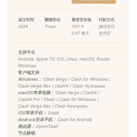
成立时间
翻墙协议
最便宜价格
付款方式
2024
Trojan
CNY￥
微信支付
,
0.67 每天
支付宝
支持平台
Android
,
Apple TV
,
iOS
,
Linux
,
macOS
,
Router
,
Windows
客户端支持
Windows：
Clash Verge
/
Clash for Windows
/
Clash Verge Rev
/
clashN
/
Clash Nyanpasu
macOS苹果电脑：
Clash Verge
/
ClashX
/
ClashX Pro
/
Stash
/
Clash for Windows
/
Clash Verge Rev
/
Clash Nyanpasu
iOS苹果手机：
Stash
Android安卓手机：
Clash for Android
路由器：
OpenClash
节点解锁