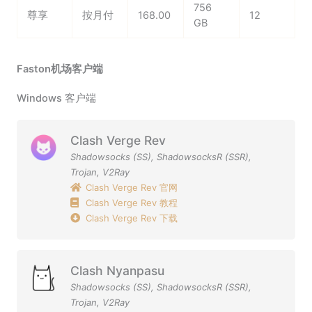
756
尊享
按月付
168.00
12
GB
Faston机场客户端
Windows 客户端
Clash Verge Rev
Shadowsocks (SS)
,
ShadowsocksR (SSR)
,
Trojan
,
V2Ray
Clash Verge Rev 官网
Clash Verge Rev 教程
Clash Verge Rev 下载
Clash Nyanpasu
Shadowsocks (SS)
,
ShadowsocksR (SSR)
,
Trojan
,
V2Ray