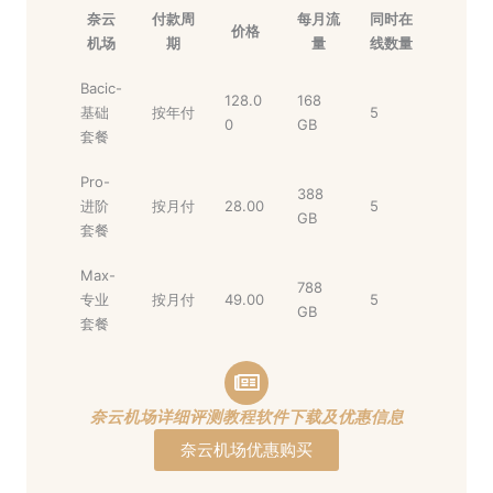
奈云
付款周
每月流
同时在
价格
机场
期
量
线数量
Bacic-
128.0
168
基础
按年付
5
0
GB
套餐
Pro-
388
进阶
按月付
28.00
5
GB
套餐
Max-
788
专业
按月付
49.00
5
GB
套餐
奈云机场详细评测教程软件下载及优惠信息
奈云机场优惠购买