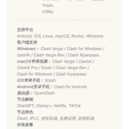
Trojan
,
V2Ray
支持平台
Android
,
iOS
,
Linux
,
macOS
,
Router
,
Windows
客户端支持
Windows：
Clash Verge
/
Clash for Windows
/
clashN
/
Clash Verge Rev
/
Clash Nyanpasu
macOS苹果电脑：
Clash Verge
/
ClashX
/
ClashX Pro
/
Stash
/
Clash Verge Rev
/
Clash for Windows
/
Clash Nyanpasu
iOS苹果手机：
Stash
Android安卓手机：
Clash for Android
路由器：
OpenClash
节点解锁
ChatGPT
,
Disney+
,
Netflix
,
TikTok
节点特色
Clash
,
IPLC
,
便宜机场
,
免费试用
,
老牌机场
价格套餐