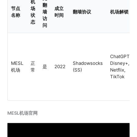
机
翻
节点
场
成立
墙
翻墙协议
机场解锁
名称
状
时间
访
态
问
ChatGPT,
MESL
正
Shadowsocks
Disney+,
是
2022
机场
常
(SS)
Netflix,
TikTok
MESL机场官网