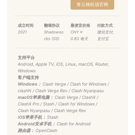
青云梯机场官网
成立时间
翻墙协议
最便宜价格
付款方式
2021
Shadowso
CNY￥
微信支付
,
cks (SS)
0.83 每天
支付宝
支持平台
Android
,
Apple TV
,
iOS
,
Linux
,
macOS
,
Router
,
Windows
客户端支持
Windows：
Clash Verge
/
Clash for Windows
/
clashN
/
Clash Verge Rev
/
Clash Nyanpasu
macOS苹果电脑：
Clash Verge
/
ClashX
/
ClashX Pro
/
Stash
/
Clash for Windows
/
Clash Nyanpasu
/
Clash Verge Rev
iOS苹果手机：
Stash
Android安卓手机：
Clash for Android
路由器：
OpenClash