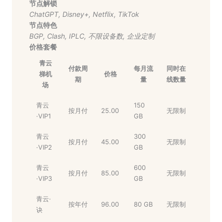
节点解锁
ChatGPT
,
Disney+
,
Netflix
,
TikTok
节点特色
BGP
,
Clash
,
IPLC
,
不限设备数
,
企业定制
价格套餐
青云
付款周
每月流
同时在
梯机
价格
期
量
线数量
场
青云
150
按月付
25.00
无限制
·VIP1
GB
青云
300
按月付
45.00
无限制
·VIP2
GB
青云
600
按月付
85.00
无限制
·VIP3
GB
青云·
按年付
96.00
80 GB
无限制
诀