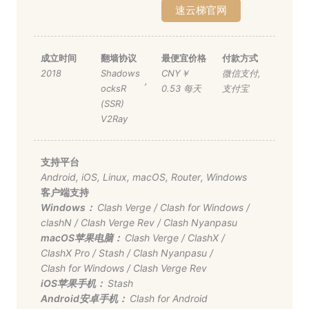
速云梯官网
成立时间
翻墙协议
最便宜价格
付款方式
2018
Shadows
CNY￥
微信支付
,
,
ocksR
0.53 每天
支付宝
(SSR)
V2Ray
支持平台
Android
,
iOS
,
Linux
,
macOS
,
Router
,
Windows
客户端支持
Windows：
Clash Verge
/
Clash for Windows
/
clashN
/
Clash Verge Rev
/
Clash Nyanpasu
macOS苹果电脑：
Clash Verge
/
ClashX
/
ClashX Pro
/
Stash
/
Clash Nyanpasu
/
Clash for Windows
/
Clash Verge Rev
iOS苹果手机：
Stash
Android安卓手机：
Clash for Android