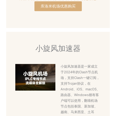
库洛米机场优惠购买
小旋风加速器
小旋风加速器是一家成立
于2024年的Clash节点机
场，支持Clash一键订阅，
支持Trojan协议，在
Android、iOS、macOS、
路由器、Windows都有客
户端可以使用，翻墙机场
节点包括泰国、新加坡、
越南、马来西亚、土耳