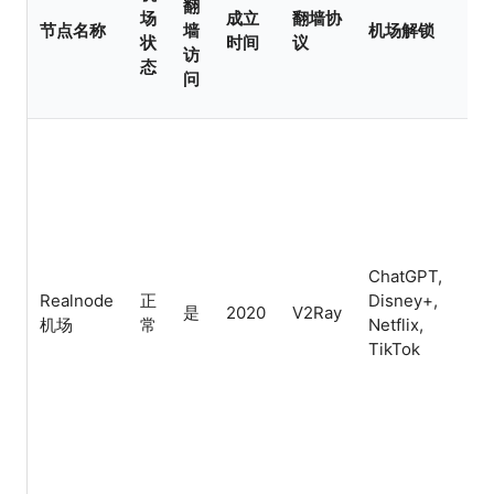
翻
场
成立
翻墙协
机
节点名称
墙
机场解锁
状
时间
议
特
访
态
问
BG
Cla
IEP
IPL
不
设
ChatGPT,
数,
Realnode
正
Disney+,
是
2020
V2Ray
业
机场
常
Netflix,
制,
TikTok
宜
场,
费
用,
研
户