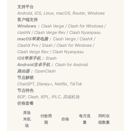
支持平台
Android
,
iOS
,
Linux
,
macOS
,
Router
,
Windows
客户端支持
Windows：
Clash Verge
/
Clash for Windows
/
clashN
/
Clash Verge Rev
/
Clash Nyanpasu
macOS苹果电脑：
Clash Verge
/
ClashX
/
ClashX Pro
/
Stash
/
Clash for Windows
/
Clash Verge Rev
/
Clash Nyanpasu
iOS苹果手机：
Stash
Android安卓手机：
Clash for Android
路由器：
OpenClash
节点解锁
ChatGPT
,
Disney+
,
Netflix
,
TikTok
节点特色
BGP
,
Clash
,
IEPL
,
IPLC
,
高端机场
价格套餐
库洛
付款周
每月流
同时在
米机
价格
期
量
线数量
场