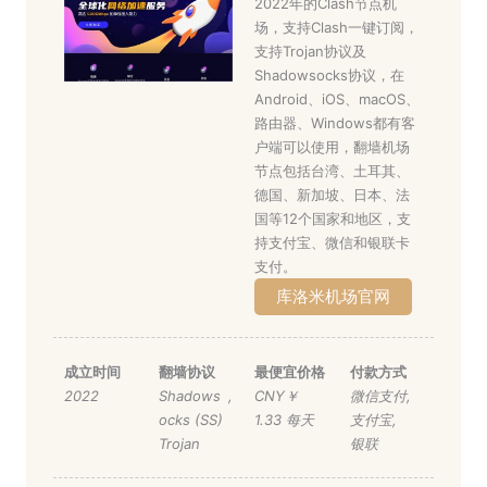
2022年的Clash节点机
场，支持Clash一键订阅，
支持Trojan协议及
Shadowsocks协议，在
Android、iOS、macOS、
路由器、Windows都有客
户端可以使用，翻墙机场
节点包括台湾、土耳其、
德国、新加坡、日本、法
国等12个国家和地区，支
持支付宝、微信和银联卡
支付。
库洛米机场官网
成立时间
翻墙协议
最便宜价格
付款方式
2022
Shadows
,
CNY￥
微信支付
,
ocks (SS)
1.33 每天
支付宝
,
Trojan
银联