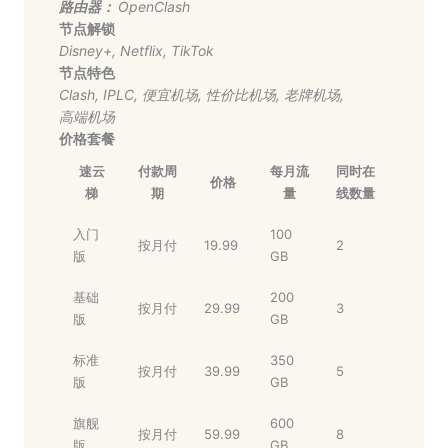
路由器：
OpenClash
节点解锁
Disney+
,
Netflix
,
TikTok
节点特色
Clash
,
IPLC
,
便宜机场
,
性价比机场
,
老牌机场
,
高端机场
价格套餐
速云
付款周
每月流
同时在
价格
梯
期
量
线数量
入门
100
按月付
19.99
2
版
GB
基础
200
按月付
29.99
3
版
GB
标准
350
按月付
39.99
5
版
GB
旗舰
600
按月付
59.99
8
版
GB