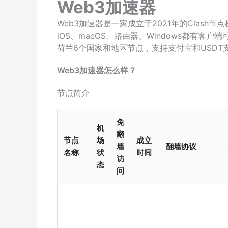
Web3加速器
Web3加速器是一家成立于2021年的Clash节点机
iOS、macOS、路由器、Windows都有
荷兰6个国家和地区节点，支持支付宝和USDT
Web3加速器怎么样？
节点简介
免
机
翻
节点
场
成立
墙
翻墙协议
名称
状
时间
访
态
问