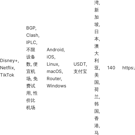
湾,
新
加
坡,
BGP,
日
Clash,
本,
IPLC,
澳
不限
Android,
大
设备
iOS,
Disney+,
利
数, 便
Linux,
USDT,
Netflix,
亚,
140
https
宜机
macOS,
支付宝
TikTok
美
场, 免
Router,
国,
费试
Windows
荷
用, 性
兰,
价比
韩
机场
国,
香
港,
马