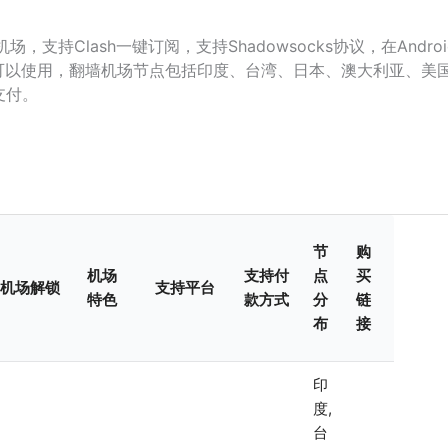
场，支持Clash一键订阅，支持Shadowsocks协议，在Andro
客户端可以使用，翻墙机场节点包括印度、台湾、日本、澳大利亚、美
支付。
节
购
机场
支持付
点
买
机场解锁
支持平台
特色
款方式
分
链
布
接
印
度,
台