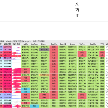
来
西
亚