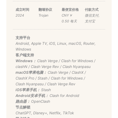
成立时间
翻墙协议
最便宜价格
付款方式
2024
Trojan
CNY￥
微信支付
,
0.50 每天
支付宝
支持平台
Android
,
Apple TV
,
iOS
,
Linux
,
macOS
,
Router
,
Windows
客户端支持
Windows：
Clash Verge
/
Clash for Windows
/
clashN
/
Clash Verge Rev
/
Clash Nyanpasu
macOS苹果电脑：
Clash Verge
/
ClashX
/
ClashX Pro
/
Stash
/
Clash for Windows
/
Clash Nyanpasu
/
Clash Verge Rev
iOS苹果手机：
Stash
Android安卓手机：
Clash for Android
路由器：
OpenClash
节点解锁
ChatGPT
,
Disney+
,
Netflix
,
TikTok