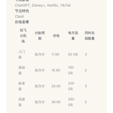
ChatGPT
,
Disney+
,
Netflix
,
TikTok
节点特色
Clash
价格套餐
如飞
付款周
每月流
同时在
云机
价格
期
量
线数量
场
入门
按月付
11.90
50 GB
3
版
基础
100
按月付
16.90
2
版
GB
标准
200
按月付
26.90
3
版
GB
高级
350
按月付
36.90
5
版
GB