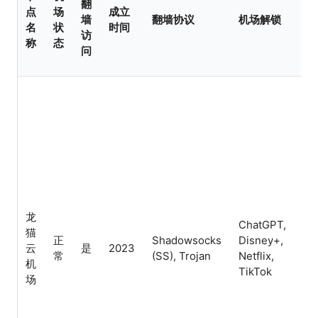
翻
点
场
成立
机
墙
翻墙协议
机场解锁
名
状
时间
特
访
称
态
问
Cl
IP
龙
不
ChatGPT,
猫
设
正
Shadowsocks
Disney+,
云
是
2023
数,
常
(SS), Trojan
Netflix,
机
业
TikTok
场
制,
价
机