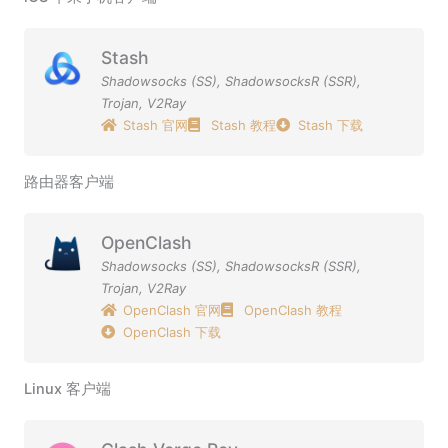
Stash
Shadowsocks (SS)
,
ShadowsocksR (SSR)
,
Trojan
,
V2Ray
Stash 官网
Stash 教程
Stash 下载
路由器客户端
OpenClash
Shadowsocks (SS)
,
ShadowsocksR (SSR)
,
Trojan
,
V2Ray
OpenClash 官网
OpenClash 教程
OpenClash 下载
Linux 客户端