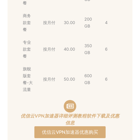
餐
商务
200
款套
按月付
30.00
4
GB
餐
专业
350
款套
按月付
40.00
6
GB
餐
旗舰
版套
600
按月付
50.00
6
餐-大
GB
流量
优信云VPN加速器详细评测教程软件下载及优惠
信息
优信云VPN加速器优惠购买